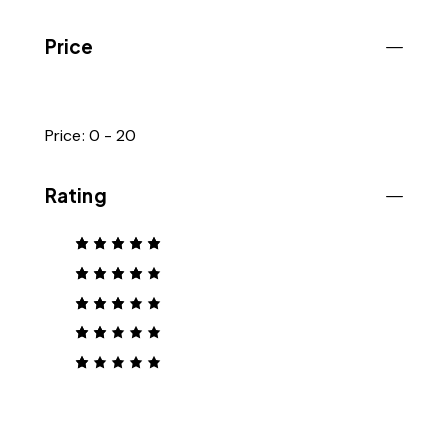
Price
Price:
0 - 20
Rating
评分
5
&sol; 5
评分
4
&sol;
5
评分
3
&so
评
l; 5
分
2
评
&s
分
ol;
1
5
&
s