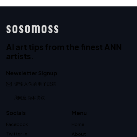
o
l;
5
AI art tips from the finest ANN
artists.
Newsletter Signup
订阅
我同意
隐私协议
.
Socials
Menu
Facebook
Home
Twitter-x
About