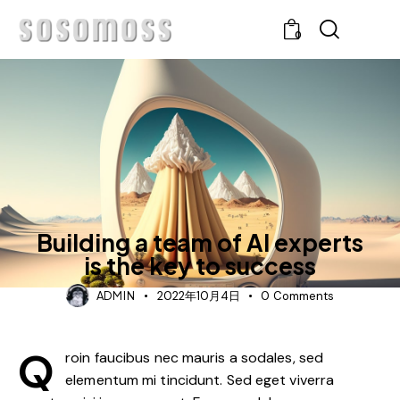
0
IDEAS
Building a team of AI experts
is the key to success
ADMIN
2022年10月4日
0
Comments
Q
roin faucibus nec mauris a sodales, sed
elementum mi tincidunt. Sed eget viverra