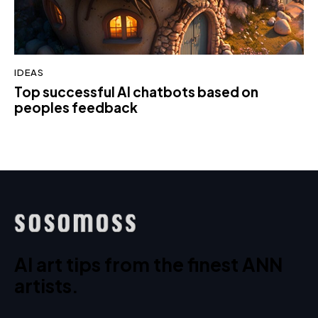
IDEAS
Top successful AI chatbots based on
peoples feedback
AI art tips from the finest ANN
artists.