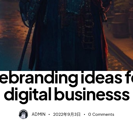
TOP RATED
rebranding ideas f
digital businesss
ADMIN
2022年9月3日
0
Comments