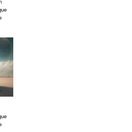
m
que
e
que
e