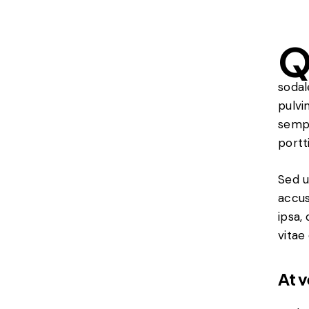
sodal
pulvi
sempe
portt
Sed u
accus
ipsa,
vitae
At 