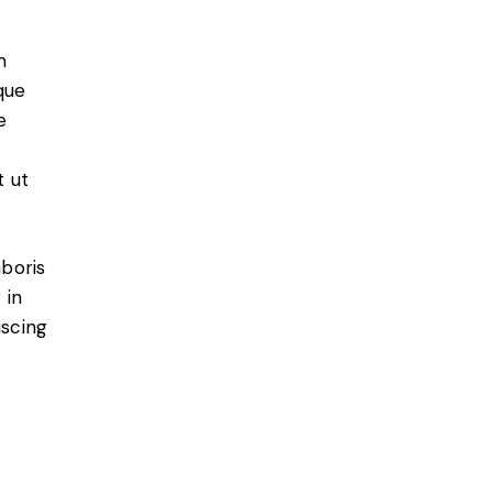
m
que
e
t ut
aboris
 in
iscing