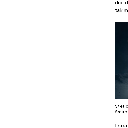
duo d
takim
Stet 
Smith
Lorem