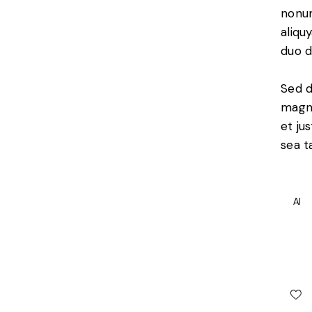
nonum
aliqu
duo d
Sed d
magna
et ju
sea t
AI