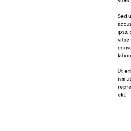
vitae
Sed u
accus
ipsa,
vitae
conse
labor
Ut en
nisi 
repre
elit.