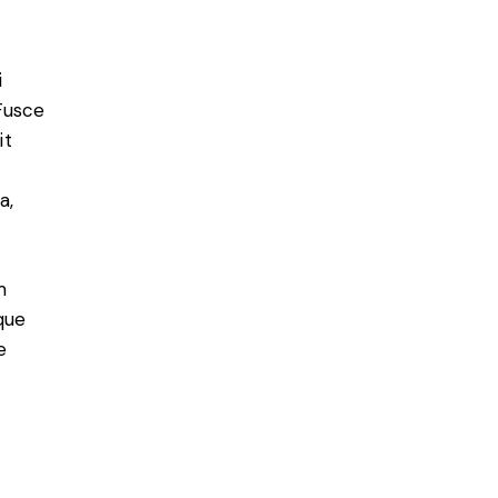
i
 Fusce
it
a,
m
que
e