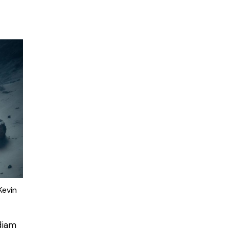
Kevin
diam