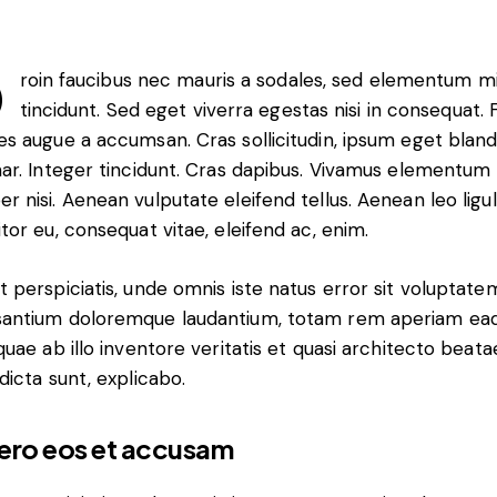
Q
roin faucibus nec mauris a sodales, sed elementum m
tincidunt. Sed eget viverra egestas nisi in consequat.
es augue a accumsan. Cras sollicitudin, ipsum eget bland
nar. Integer tincidunt. Cras dapibus. Vivamus elementum
r nisi. Aenean vulputate eleifend tellus. Aenean leo ligul
itor eu, consequat vitae, eleifend ac, enim.
t perspiciatis, unde omnis iste natus error sit voluptate
antium doloremque laudantium, totam rem aperiam ea
 quae ab illo inventore veritatis et quasi architecto beata
 dicta sunt, explicabo.
vero eos et accusam