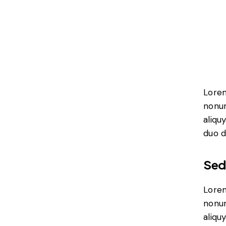
Lorem
nonum
aliqu
duo d
Sed
Lorem
nonum
aliqu