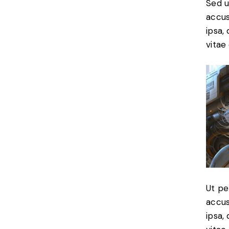
Sed u
accus
ipsa,
vitae 
Ut pe
accus
ipsa,