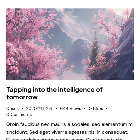
Tapping into the intelligence of
tomorrow
Cases
2020年1月2日
644
Views
0
Likes
0
Comments
Qroin faucibus nec mauris a sodales, sed elementum mi
tincidunt. Sed eget viverra egestas nisi in consequat.
Fusce sodales augue a accumsan. Cras sollicitudin,