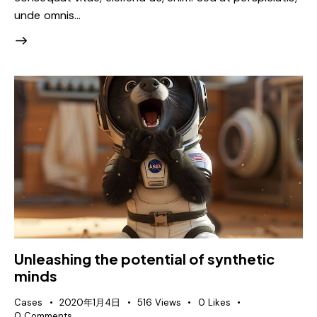
unde omnis…
Unleashing the potential of synthetic
minds
Cases
2020年1月4日
516
Views
0
Likes
0
Comments