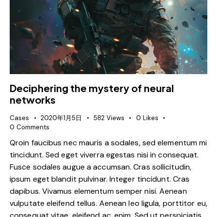
Deciphering the mystery of neural
networks
Cases
2020年1月5日
582
Views
0
Likes
0
Comments
Qroin faucibus nec mauris a sodales, sed elementum mi
tincidunt. Sed eget viverra egestas nisi in consequat.
Fusce sodales augue a accumsan. Cras sollicitudin,
ipsum eget blandit pulvinar. Integer tincidunt. Cras
dapibus. Vivamus elementum semper nisi. Aenean
vulputate eleifend tellus. Aenean leo ligula, porttitor eu,
consequat vitae, eleifend ac, enim. Sed ut perspiciatis,