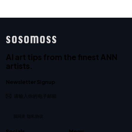
AI art tips from the finest ANN
artists.
Newsletter Signup
订阅
我同意
隐私协议
.
Socials
Menu